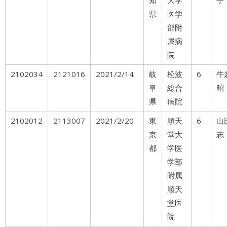
知
大学
子
県
医学
部附
属病
院
2102034
2121016
2021/2/14
岐
松波
6
牛
阜
総合
昭
県
病院
2102012
2113007
2021/2/20
東
順天
6
山
京
堂大
志
都
学医
学部
附属
順天
堂医
院