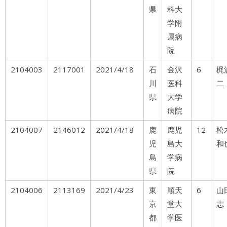
県
科大
学附
属病
院
2104003
2117001
2021/4/18
石
金沢
6
梶
川
医科
二
県
大学
病院
2104007
2146012
2021/4/18
鹿
鹿児
12
松
児
島大
和
島
学病
県
院
2104006
2113169
2021/4/23
東
順天
6
山
京
堂大
志
都
学医