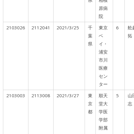
県
相模
原病
院
2103026
2112041
2021/3/25
千
東京
6
葉
ベ
拓
県
イ・
浦安
市川
医療
セン
ター
2103003
2113008
2021/3/27
東
順天
5
山
京
堂大
志
都
学医
学部
附属