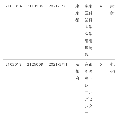
2103014
2113106
2021/3/7
東
東京
4
井
京
医科
康
都
歯科
大学
医学
部附
属病
院
2103018
2126009
2021/3/11
京
京都
6
小
都
府医
孝
府
療ト
レー
ニン
グセ
ンタ
ー