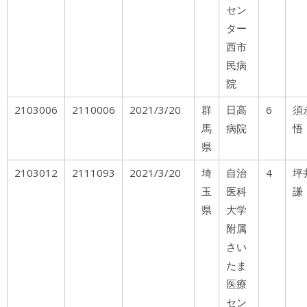
セン
ター
西市
民病
院
2103006
2110006
2021/3/20
群
日高
6
馬
病院
悟
県
2103012
2111093
2021/3/20
埼
自治
4
玉
医科
謙
県
大学
附属
さい
たま
医療
セン