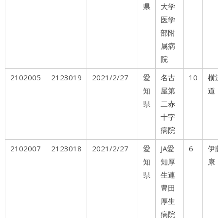
県
大学
医学
部附
属病
院
2102005
2123019
2021/2/27
愛
名古
10
横
知
屋第
道
県
二赤
十字
病院
2102007
2123018
2021/2/27
愛
JA愛
6
伊
知
知厚
康
県
生連
豊田
厚生
病院