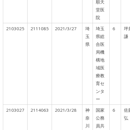
順天
堂医
院
2103025
2111085
2021/3/27
埼
埼玉
6
玉
県総
謙
県
合医
局機
構地
域医
療教
育セ
ンタ
ー
2103027
2114063
2021/3/28
神
国家
6
佐
奈
公務
弘
川
員共