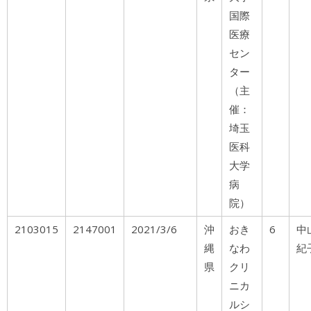
国際
医療
セン
ター
（主
催：
埼玉
医科
大学
病
院）
2103015
2147001
2021/3/6
沖
おき
6
中
縄
なわ
紀
県
クリ
ニカ
ルシ