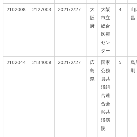
2102008
2127003
2021/2/27
大
大阪
4
山
阪
市立
昌
府
総合
医療
セン
ター
2102044
2134008
2021/2/27
広
国家
5
島
公務
剛
県
員共
済組
合連
合会
呉共
済病
院