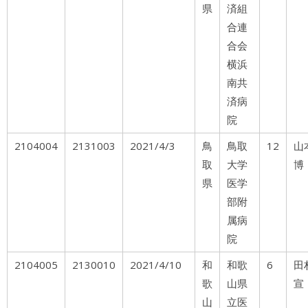
県
済組
合連
合会
横浜
南共
済病
院
2104004
2131003
2021/4/3
鳥
鳥取
12
山
取
大学
博
県
医学
部附
属病
院
2104005
2130010
2021/4/10
和
和歌
6
田
歌
山県
宣
山
立医