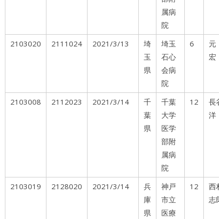
属病
院
2103020
2111024
2021/3/13
埼
埼玉
6
元
玉
石心
宏
県
会病
院
2103008
2112023
2021/3/14
千
千葉
12
長
葉
大学
洋
県
医学
部附
属病
院
2103019
2128020
2021/3/14
兵
神戸
12
西
庫
市立
志
県
医療