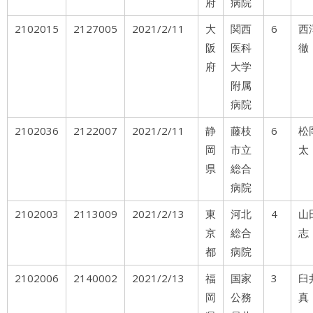
府
病院
2102015
2127005
2021/2/11
大
関西
6
阪
医科
徹
府
大学
附属
病院
2102036
2122007
2021/2/11
静
藤枝
6
松
岡
市立
太
県
総合
病院
2102003
2113009
2021/2/13
東
河北
4
山
京
総合
志
都
病院
2102006
2140002
2021/2/13
福
国家
3
岡
公務
真