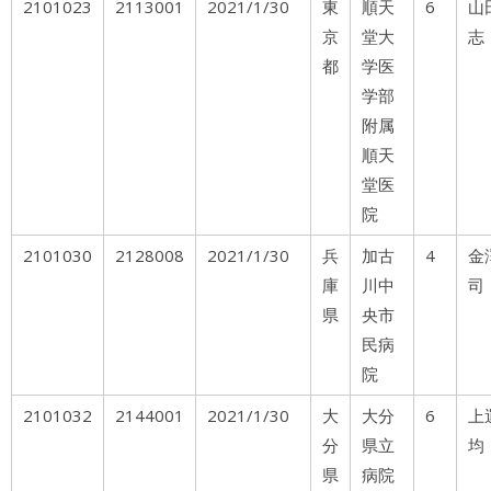
2101023
2113001
2021/1/30
東
順天
6
山
京
堂大
志
都
学医
学部
附属
順天
堂医
院
2101030
2128008
2021/1/30
兵
加古
4
金
庫
川中
司
県
央市
民病
院
2101032
2144001
2021/1/30
大
大分
6
上
分
県立
均
県
病院