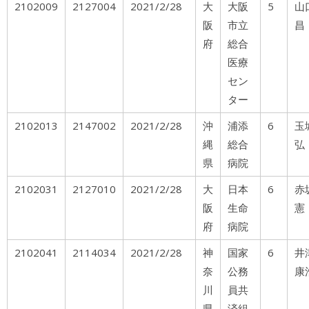
2102009
2127004
2021/2/28
大
大阪
5
山
阪
市立
昌
府
総合
医療
セン
ター
2102013
2147002
2021/2/28
沖
浦添
6
玉
縄
総合
弘
県
病院
2102031
2127010
2021/2/28
大
日本
6
阪
生命
憲
府
病院
2102041
2114034
2021/2/28
神
国家
6
井
奈
公務
康
川
員共
県
済組