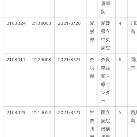
属病
院
2103024
2138003
2021/3/20
愛
愛媛
4
川
媛
県立
高
県
中央
病院
2103011
2129003
2021/3/21
奈
奈良
6
岡
良
県西
志
県
和医
療セ
ンタ
ー
2103023
2114052
2021/3/21
神
国立
5
西
奈
病院
憲
川
機構