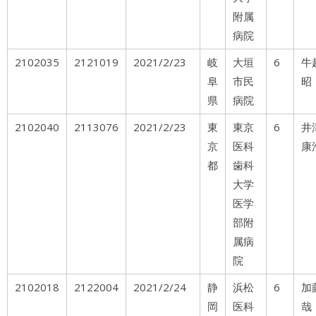
附属
病院
2102035
2121019
2021/2/23
岐
大垣
6
牛
阜
市民
昭
県
病院
2102040
2113076
2021/2/23
東
東京
6
井
京
医科
康
都
歯科
大学
医学
部附
属病
院
2102018
2122004
2021/2/24
静
浜松
6
加
岡
医科
哉