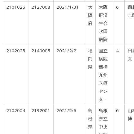
2101026
2127008
2021/1/31
大
大阪
6
西
阪
府済
志
府
生会
吹田
病院
2102025
2140005
2021/2/2
福
国立
4
岡
病院
真
県
機構
九州
医療
セン
ター
2102004
2132001
2021/2/6
島
島根
6
山
根
県立
博
県
中央