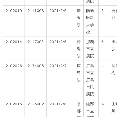
病院
2102010
2111008
2021/2/6
埼
防衛
5
石
玉
医科
郎
県
大学
校
2102014
2147003
2021/2/6
沖
那覇
6
玉
縄
市立
弘
県
病院
2102026
2134005
2021/2/7
広
広島
4
世
島
市立
樹
県
広島
市民
病院
2102016
2126002
2021/2/8
京
綾部
4
山
都
市立
篤