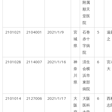
附属
順天
堂医
院
2101021
2104001
2021/1/9
宮
石巻
5
遠
城
赤十
之
県
字病
院
2101028
2114007
2021/1/16
神
済生
6
奈
会横
大
川
浜市
県
東部
病院
2101014
2127006
2021/1/17
大
大阪
6
西
阪
医科
志
府
大学