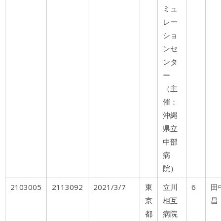
ミュ
レー
ショ
ンセ
ンタ
ー
（主
催：
沖縄
県立
中部
病
院）
2103005
2113092
2021/3/7
東
立川
6
田
京
相互
昌
都
病院