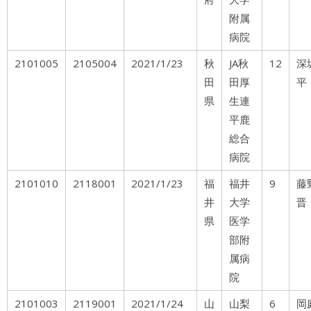
附属
病院
2101005
2105004
2021/1/23
秋
JA秋
12
深
田
田厚
平
県
生連
平鹿
総合
病院
2101010
2118001
2021/1/23
福
福井
9
井
大学
晋
県
医学
部附
属病
院
2101003
2119001
2021/1/24
山
山梨
6
岡