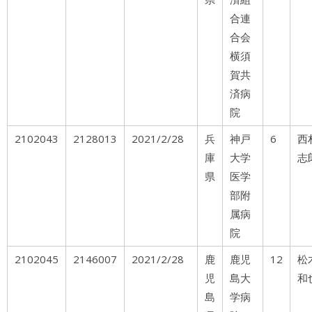
合連
合会
横須
賀共
済病
院
2102043
2128013
2021/2/28
兵
神戸
6
西
庫
大学
志
県
医学
部附
属病
院
2102045
2146007
2021/2/28
鹿
鹿児
12
松
児
島大
和
島
学病