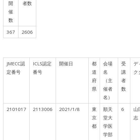
開
者数
催
数
367
2606
JMECC認
ICLS認定
開催日
都
会場
受
デ
定番号
番号
道
名
講
ク
府
（主
者
県
催者
数
名）
2101017
2113006
2021/1/8
東
順天
6
山
京
堂大
志
都
学医
学部