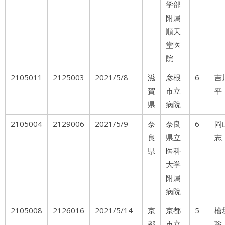
学部
附属
順天
堂医
院
2105011
2125003
2021/5/8
滋
彦根
6
吉
賀
市立
平
県
病院
2105004
2129006
2021/5/9
奈
奈良
6
岡
良
県立
志
県
医科
大学
附属
病院
2105008
2126016
2021/5/14
京
京都
5
都
市立
聡