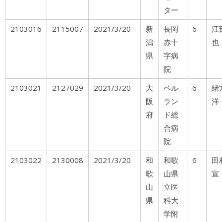
ター
2103016
2115007
2021/3/20
新
長岡
6
江
潟
赤十
也
県
字病
院
2103021
2127029
2021/3/20
大
ベル
6
阪
ラン
洋
府
ド総
合病
院
2103022
2130008
2021/3/20
和
和歌
6
田
歌
山県
宣
山
立医
県
科大
学附