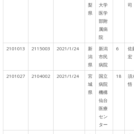
梨
大学
司
県
医学
部附
属病
院
2101013
2115003
2021/1/24
新
新潟
6
佐
潟
市民
宏
県
病院
2101027
2104002
2021/1/24
宮
国立
18
城
病院
悟
県
機構
仙台
医療
セン
ター