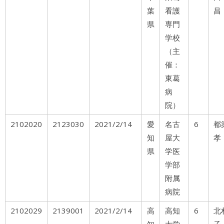
葉
看護
昌
県
専門
学校
（主
催：
東葛
病
院）
2102020
2123030
2021/2/14
愛
名古
6
都
知
屋大
孝
県
学医
学部
附属
病院
2102029
2139001
2021/2/14
高
高知
6
北