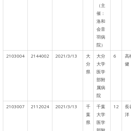
（主
催：
洛和
会音
羽病
院）
2103004
2144002
2021/3/13
大
大分
6
分
大学
健
県
医学
部附
属病
院
2103007
2112024
2021/3/13
千
千葉
12
長
葉
大学
洋
県
医学
部附