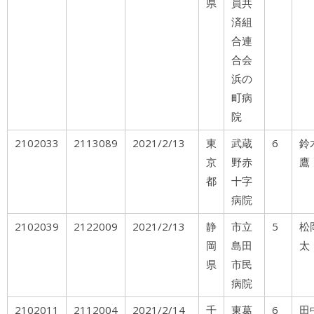
県
員共
済組
合連
合会
浜の
町病
院
2102033
2113089
2021/2/13
東
武蔵
6
鈴
京
野赤
鷹
都
十字
病院
2102039
2122009
2021/2/13
静
市立
5
松
岡
島田
太
県
市民
病院
2102011
2112004
2021/2/14
千
東葛
6
田