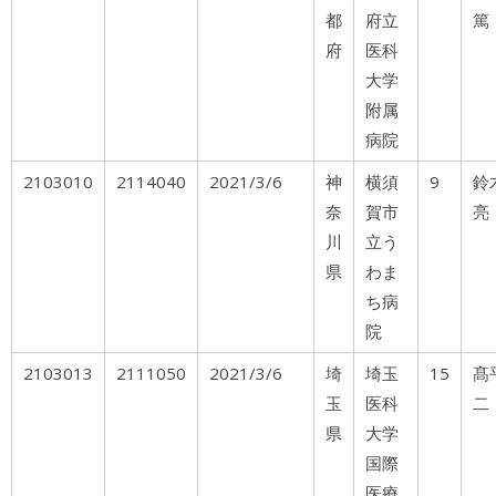
都
府立
篤
府
医科
大学
附属
病院
2103010
2114040
2021/3/6
神
横須
9
奈
賀市
亮
川
立う
県
わま
ち病
院
2103013
2111050
2021/3/6
埼
埼玉
15
髙
玉
医科
二
県
大学
国際
医療