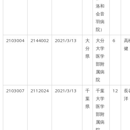
洛和
会音
羽病
院）
2103004
2144002
2021/3/13
大
大分
6
分
大学
健
県
医学
部附
属病
院
2103007
2112024
2021/3/13
千
千葉
12
長
葉
大学
洋
県
医学
部附
属病
院