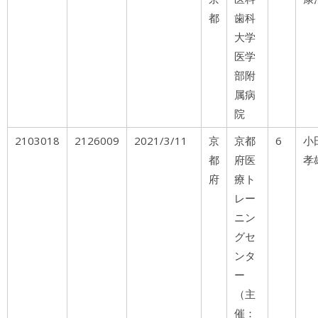
都
歯科
大学
医学
部附
属病
院
2103018
2126009
2021/3/11
京
京都
6
小
都
府医
孝
府
療ト
レー
ニン
グセ
ンタ
ー
（主
催：