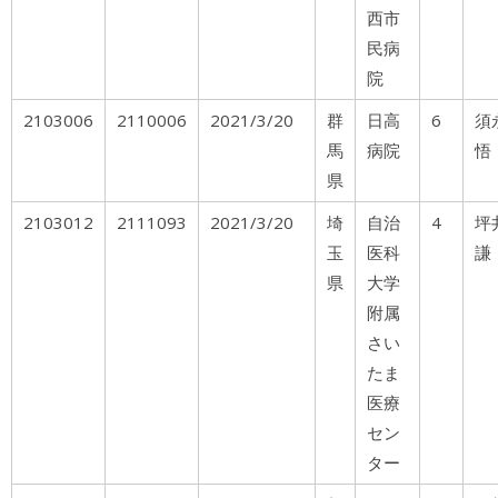
西市
民病
院
2103006
2110006
2021/3/20
群
日高
6
馬
病院
悟
県
2103012
2111093
2021/3/20
埼
自治
4
玉
医科
謙
県
大学
附属
さい
たま
医療
セン
ター