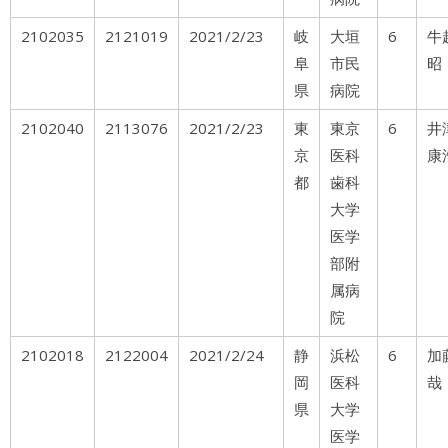
2102035
2121019
2021/2/23
岐
大垣
6
牛
阜
市民
昭
県
病院
2102040
2113076
2021/2/23
東
東京
6
井
京
医科
康
都
歯科
大学
医学
部附
属病
院
2102018
2122004
2021/2/24
静
浜松
6
加
岡
医科
哉
県
大学
医学