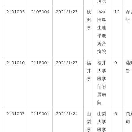
病院
2101005
2105004
2021/1/23
秋
JA秋
12
深
田
田厚
平
県
生連
平鹿
総合
病院
2101010
2118001
2021/1/23
福
福井
9
井
大学
晋
県
医学
部附
属病
院
2101003
2119001
2021/1/24
山
山梨
6
岡
梨
大学
司
県
医学