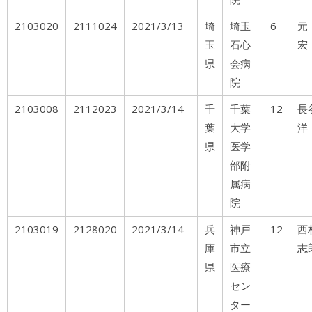
2103020
2111024
2021/3/13
埼
埼玉
6
元
玉
石心
宏
県
会病
院
2103008
2112023
2021/3/14
千
千葉
12
長
葉
大学
洋
県
医学
部附
属病
院
2103019
2128020
2021/3/14
兵
神戸
12
西
庫
市立
志
県
医療
セン
ター