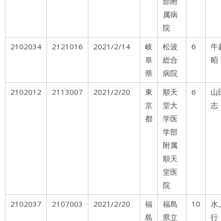
部附
属病
院
2102034
2121016
2021/2/14
岐
松波
6
牛
阜
総合
昭
県
病院
2102012
2113007
2021/2/20
東
順天
6
山
京
堂大
志
都
学医
学部
附属
順天
堂医
院
2102037
2107003
2021/2/20
福
福島
10
水
島
県立
行