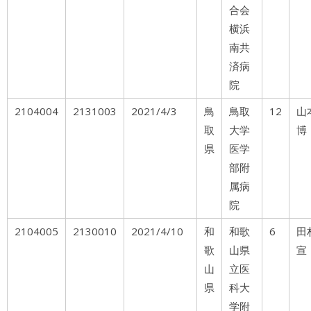
合会
横浜
南共
済病
院
2104004
2131003
2021/4/3
鳥
鳥取
12
山
取
大学
博
県
医学
部附
属病
院
2104005
2130010
2021/4/10
和
和歌
6
田
歌
山県
宣
山
立医
県
科大
学附