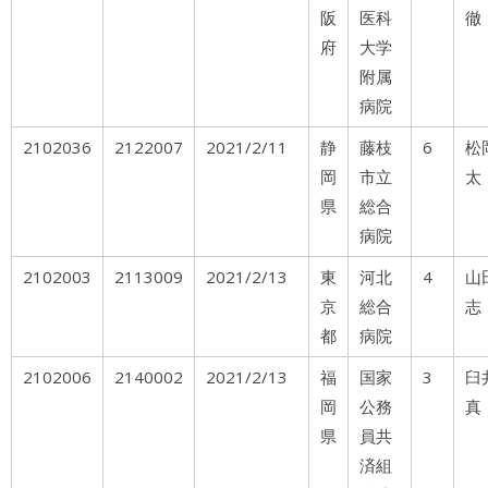
阪
医科
徹
府
大学
附属
病院
2102036
2122007
2021/2/11
静
藤枝
6
松
岡
市立
太
県
総合
病院
2102003
2113009
2021/2/13
東
河北
4
山
京
総合
志
都
病院
2102006
2140002
2021/2/13
福
国家
3
岡
公務
真
県
員共
済組