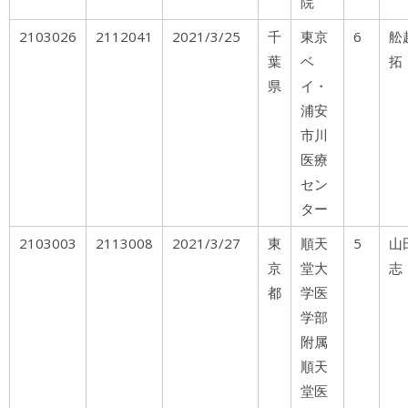
院
2103026
2112041
2021/3/25
千
東京
6
葉
ベ
拓
県
イ・
浦安
市川
医療
セン
ター
2103003
2113008
2021/3/27
東
順天
5
山
京
堂大
志
都
学医
学部
附属
順天
堂医