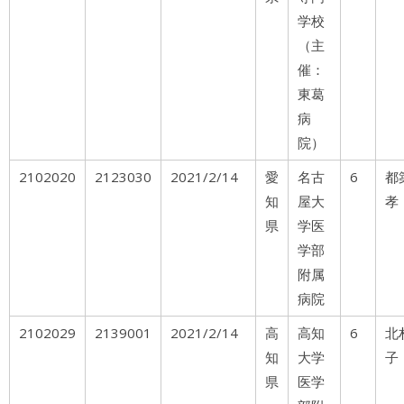
学校
（主
催：
東葛
病
院）
2102020
2123030
2021/2/14
愛
名古
6
都
知
屋大
孝
県
学医
学部
附属
病院
2102029
2139001
2021/2/14
高
高知
6
北
知
大学
子
県
医学