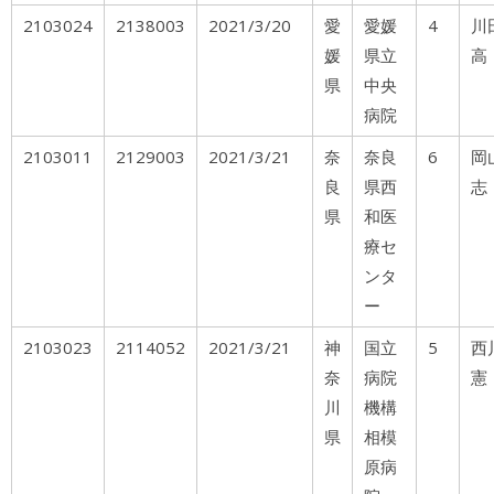
2103024
2138003
2021/3/20
愛
愛媛
4
川
媛
県立
高
県
中央
病院
2103011
2129003
2021/3/21
奈
奈良
6
岡
良
県西
志
県
和医
療セ
ンタ
ー
2103023
2114052
2021/3/21
神
国立
5
西
奈
病院
憲
川
機構
県
相模
原病