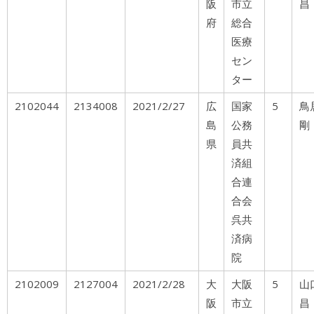
阪
市立
昌
府
総合
医療
セン
ター
2102044
2134008
2021/2/27
広
国家
5
島
公務
剛
県
員共
済組
合連
合会
呉共
済病
院
2102009
2127004
2021/2/28
大
大阪
5
山
阪
市立
昌