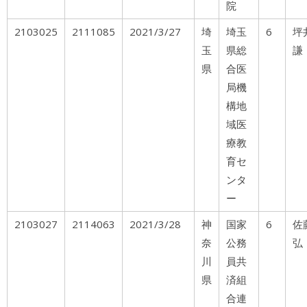
院
2103025
2111085
2021/3/27
埼
埼玉
6
玉
県総
謙
県
合医
局機
構地
域医
療教
育セ
ンタ
ー
2103027
2114063
2021/3/28
神
国家
6
佐
奈
公務
弘
川
員共
県
済組
合連