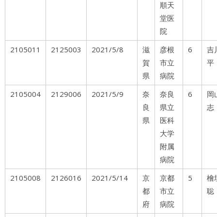
順天
堂医
院
2105011
2125003
2021/5/8
滋
彦根
6
吉
賀
市立
平
県
病院
2105004
2129006
2021/5/9
奈
奈良
6
岡
良
県立
志
県
医科
大学
附属
病院
2105008
2126016
2021/5/14
京
京都
5
都
市立
聡
府
病院