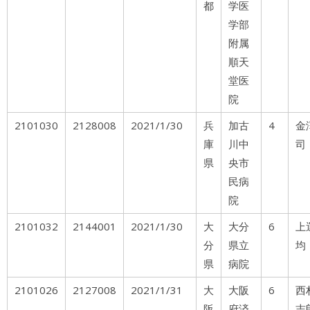
都
学医
学部
附属
順天
堂医
院
2101030
2128008
2021/1/30
兵
加古
4
金
庫
川中
司
県
央市
民病
院
2101032
2144001
2021/1/30
大
大分
6
上
分
県立
均
県
病院
2101026
2127008
2021/1/31
大
大阪
6
西
阪
府済
志