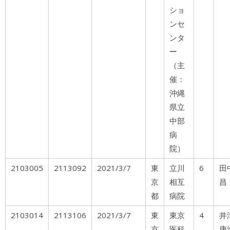
ショ
ンセ
ンタ
ー
（主
催：
沖縄
県立
中部
病
院）
2103005
2113092
2021/3/7
東
立川
6
田
京
相互
昌
都
病院
2103014
2113106
2021/3/7
東
東京
4
井
京
医科
康