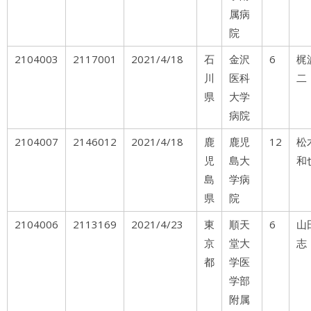
属病
院
2104003
2117001
2021/4/18
石
金沢
6
梶
川
医科
二
県
大学
病院
2104007
2146012
2021/4/18
鹿
鹿児
12
松
児
島大
和
島
学病
県
院
2104006
2113169
2021/4/23
東
順天
6
山
京
堂大
志
都
学医
学部
附属