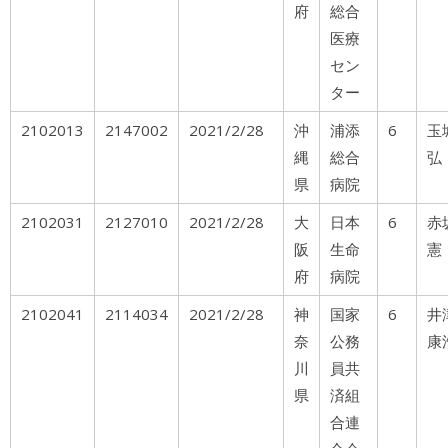
府
総合
医療
セン
ター
2102013
2147002
2021/2/28
沖
浦添
6
玉
縄
総合
弘
県
病院
2102031
2127010
2021/2/28
大
日本
6
阪
生命
憲
府
病院
2102041
2114034
2021/2/28
神
国家
6
井
奈
公務
康
川
員共
県
済組
合連