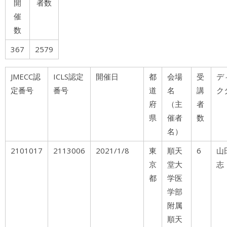
開
者数
催
数
367
2579
JMECC認
ICLS認定
開催日
都
会場
受
デ
定番号
番号
道
名
講
ク
府
（主
者
県
催者
数
名）
2101017
2113006
2021/1/8
東
順天
6
山
京
堂大
志
都
学医
学部
附属
順天