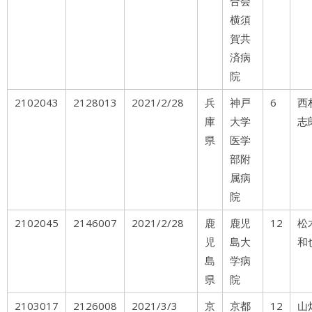
合会
横須
賀共
済病
院
2102043
2128013
2021/2/28
兵
神戸
6
西
庫
大学
志
県
医学
部附
属病
院
2102045
2146007
2021/2/28
鹿
鹿児
12
松
児
島大
和
島
学病
県
院
2103017
2126008
2021/3/3
京
京都
12
山