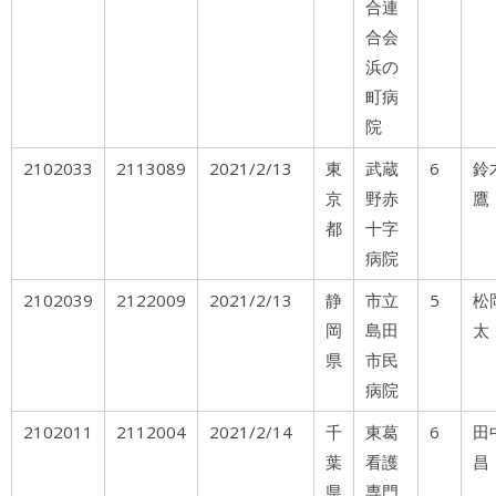
合連
合会
浜の
町病
院
2102033
2113089
2021/2/13
東
武蔵
6
鈴
京
野赤
鷹
都
十字
病院
2102039
2122009
2021/2/13
静
市立
5
松
岡
島田
太
県
市民
病院
2102011
2112004
2021/2/14
千
東葛
6
田
葉
看護
昌
県
専門