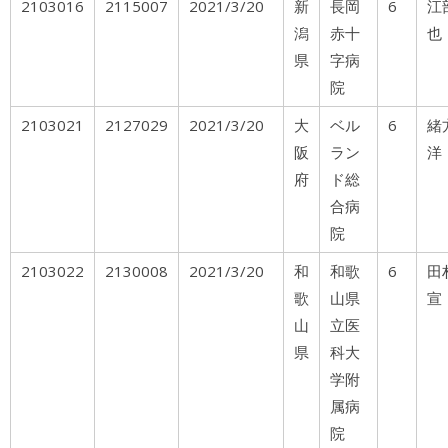
2103016
2115007
2021/3/20
新
長岡
6
江
潟
赤十
也
県
字病
院
2103021
2127029
2021/3/20
大
ベル
6
阪
ラン
洋
府
ド総
合病
院
2103022
2130008
2021/3/20
和
和歌
6
田
歌
山県
宣
山
立医
県
科大
学附
属病
院