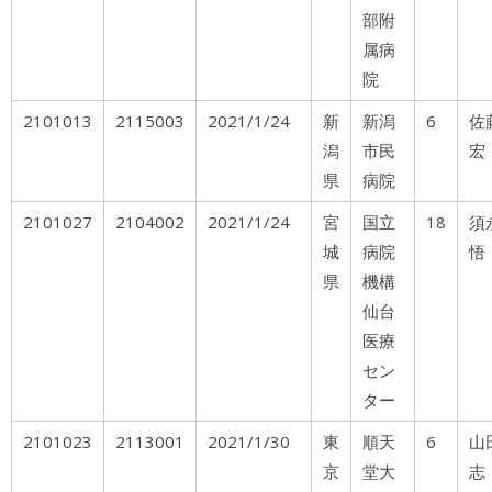
部附
属病
院
2101013
2115003
2021/1/24
新
新潟
6
佐
潟
市民
宏
県
病院
2101027
2104002
2021/1/24
宮
国立
18
城
病院
悟
県
機構
仙台
医療
セン
ター
2101023
2113001
2021/1/30
東
順天
6
山
京
堂大
志