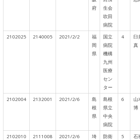
府
生会
吹田
病院
2102025
2140005
2021/2/2
福
国立
4
岡
病院
真
県
機構
九州
医療
セン
ター
2102004
2132001
2021/2/6
島
島根
6
山
根
県立
博
県
中央
病院
2102010
2111008
2021/2/6
埼
防衛
5
石