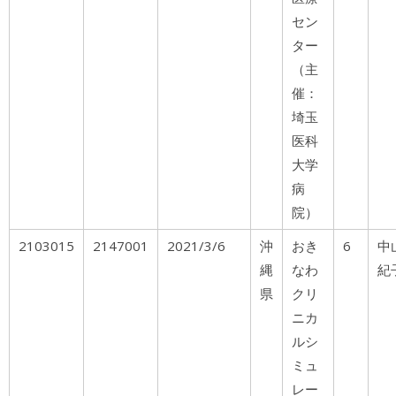
セン
ター
（主
催：
埼玉
医科
大学
病
院）
2103015
2147001
2021/3/6
沖
おき
6
中
縄
なわ
紀
県
クリ
ニカ
ルシ
ミュ
レー