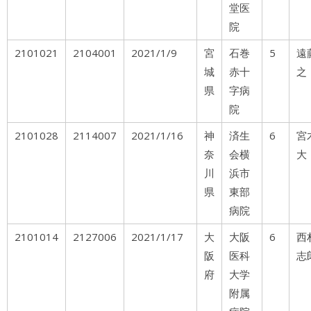
堂医
院
2101021
2104001
2021/1/9
宮
石巻
5
遠
城
赤十
之
県
字病
院
2101028
2114007
2021/1/16
神
済生
6
奈
会横
大
川
浜市
県
東部
病院
2101014
2127006
2021/1/17
大
大阪
6
西
阪
医科
志
府
大学
附属