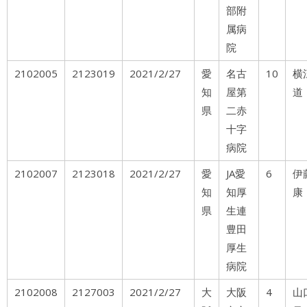
部附
属病
院
2102005
2123019
2021/2/27
愛
名古
10
横
知
屋第
道
県
二赤
十字
病院
2102007
2123018
2021/2/27
愛
JA愛
6
伊
知
知厚
康
県
生連
豊田
厚生
病院
2102008
2127003
2021/2/27
大
大阪
4
山