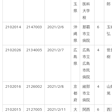
玉
医科
郎
県
大学
校
2102014
2147003
2021/2/6
沖
那覇
6
玉
縄
市立
弘
県
病院
2102026
2134005
2021/2/7
広
広島
4
世
島
市立
樹
県
広島
市民
病院
2102016
2126002
2021/2/8
京
綾部
4
山
都
市立
篤
府
病院
2102015
2127005
2021/2/11
大
関西
6